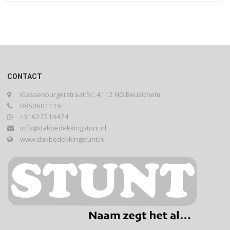
CONTACT
Klassenburgerstraat 5c, 4112 NG Beusichem
0850601119
+31627314474
info@dakbedekkingstunt.nl
www.dakbedekkingstunt.nl