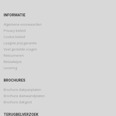
INFORMATIE
Algemene voorwaarden
Privacy beleid
Cookie beleid
Laagste prijsgarantie
Veel gestelde vragen
Retourneren
Betaalwijze
Levering
BROCHURES
Brochure dakpanplaten
Brochure damwandplaten
Brochure dakgoot
TERUGBELVERZOEK