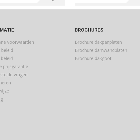
MATIE
BROCHURES
ene voorwaarden
Brochure dakpanplaten
 beleid
Brochure damwandplaten
 beleid
Brochure dakgoot
 prijsgarantie
estelde vragen
neren
wijze
ng