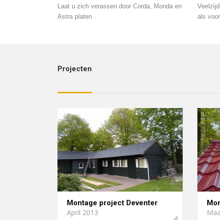
Laat u zich verassen door Corda, Monda en
Veelzij
Astra platen
als voo
Projecten
Montage project Deventer
Mon
April 2013
Maa