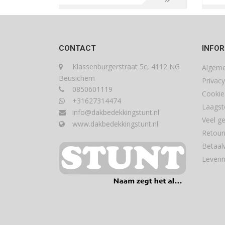
CONTACT
INFOR
Klassenburgerstraat 5c, 4112 NG
Algem
Beusichem
Privacy
0850601119
Cookie
+31627314474
Laagste
info@dakbedekkingstunt.nl
Veel g
www.dakbedekkingstunt.nl
Retour
Betaal
Leveri