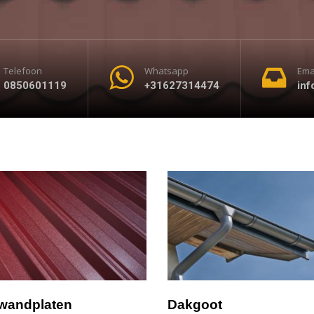
Telefoon
Whatsapp
Ema
0850601119
+31627314474
inf
andplaten
Dakgoot