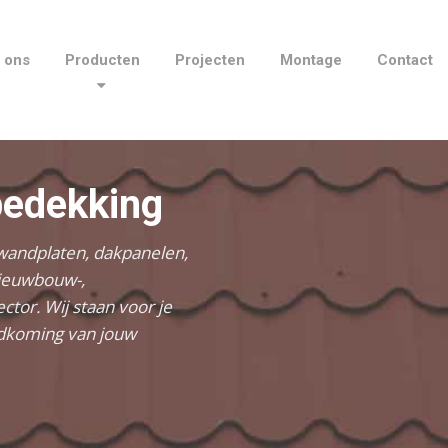
 ons
Producten
Projecten
Montage
Contact
bedekking
wandplaten, dakpanelen,
nieuwbouw-,
ctor. Wij staan voor je
ndkoming van jouw