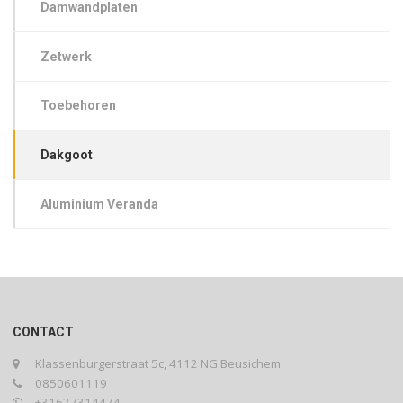
Damwandplaten
Zetwerk
Toebehoren
Dakgoot
Aluminium Veranda
CONTACT
Klassenburgerstraat 5c, 4112 NG Beusichem
0850601119
+31627314474