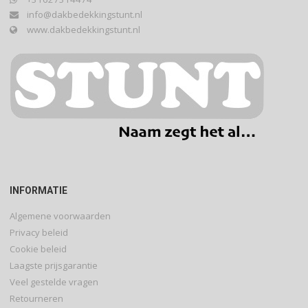
info@dakbedekkingstunt.nl
www.dakbedekkingstunt.nl
INFORMATIE
Algemene voorwaarden
Privacy beleid
Cookie beleid
Laagste prijsgarantie
Veel gestelde vragen
Retourneren